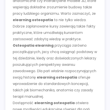
anatomiczne czy interaktywne modele 3D, które
wspierają dokładne zrozumienie budowy także
pracy ludzkiego organizmu. Warto zaznaczyć, że
elearning osteopatia
to nie tylko wiedza.
Dobrze zaplanowane kursy zawierają także fakty
praktyczne, które umożliwiają kursantom
zastosować zdobytą wiedzę w praktyce.
Osteopatia elearning
przyciąga zarówno
początkujących, jacy chcą osiągnąć podstawy w
tej dziedzinie, kiedy oraz doświadczonych lekarzy
poszukujących perspektywy awansu
zawodowego. Dla pań właśnie rozpoczynających
swoją historię
elearning osteopatia
oferuje
wprowadzenie do standardowych koncepcji,
takich jak biomechanika, anatomia czy zasady
terapii manualnej.
Dostępność
elearning osteopatia
otwiera
nowe możliwości edukacyjne również dla pań,