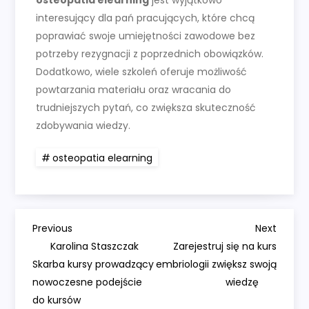
osteopatia elearning
jest wyjątkowo
interesujący dla pań pracujących, które chcą
poprawiać swoje umiejętności zawodowe bez
potrzeby rezygnacji z poprzednich obowiązków.
Dodatkowo, wiele szkoleń oferuje możliwość
powtarzania materiału oraz wracania do
trudniejszych pytań, co zwiększa skuteczność
zdobywania wiedzy.
osteopatia elearning
N
Previous
Next
Previous
Next
Post
Post
Karolina Staszczak
Zarejestruj się na kurs
a
Skarba kursy prowadzący
embriologii zwiększ swoją
nowoczesne podejście
wiedzę
w
do kursów