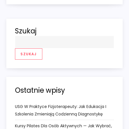
i
g
Szukaj
a
c
SZUKAJ
j
a
w
Ostatnie wpisy
p
USG W Praktyce Fizjoterapeuty: Jak Edukacja I
i
Szkolenia Zmieniają Codzienną Diagnostykę
Kursy Pilates Dla Osób Aktywnych — Jak Wybrać,