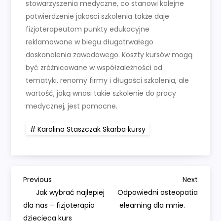
stowarzyszenia medyczne, co stanowi kolejne
potwierdzenie jakości szkolenia także daje
fizjoterapeutom punkty edukacyjne
reklamowane w biegu długotrwałego
doskonalenia zawodowego. Koszty kursów mogą
być zróżnicowane w współzależności od
tematyki, renomy firmy i długości szkolenia, ale
wartość, jaką wnosi takie szkolenie do pracy
medycznej, jest pomocne.
Karolina Staszczak Skarba kursy
N
Previous
Next
Previous
Next
Post
Post
Jak wybrać najlepiej
Odpowiedni osteopatia
a
dla nas – fizjoterapia
elearning dla mnie.
dziecięca kurs