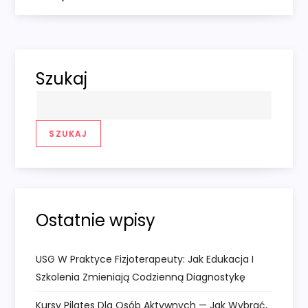
w
i
g
Szukaj
a
c
SZUKAJ
j
a
Ostatnie wpisy
w
USG W Praktyce Fizjoterapeuty: Jak Edukacja I
p
Szkolenia Zmieniają Codzienną Diagnostykę
i
Kursy Pilates Dla Osób Aktywnych — Jak Wybrać,