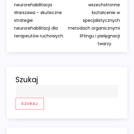
a
neurorehabilitacja
wszechstronne
Warszawa – skuteczne
kształcenie w
w
strategie
specjalistycznych
neurorehabilitacji dla
metodach organicznymi
i
terapeutów ruchowych.
liftingu i pielęgnacji
twarzy.
g
a
c
Szukaj
j
a
SZUKAJ
w
p