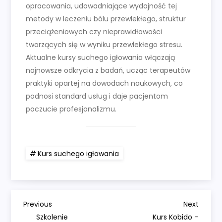
opracowania, udowadniające wydajność tej
metody w leczeniu bólu przewlekłego, struktur
przeciążeniowych czy nieprawidłowości
tworzących się w wyniku przewlekłego stresu.
Aktualne kursy suchego igłowania włączają
najnowsze odkrycia z badań, ucząc terapeutów
praktyki opartej na dowodach naukowych, co
podnosi standard usług i daje pacjentom
poczucie profesjonalizmu.
Kurs suchego igłowania
N
Previous
Next
Previous
Next
Post
Post
Szkolenie
Kurs Kobido –