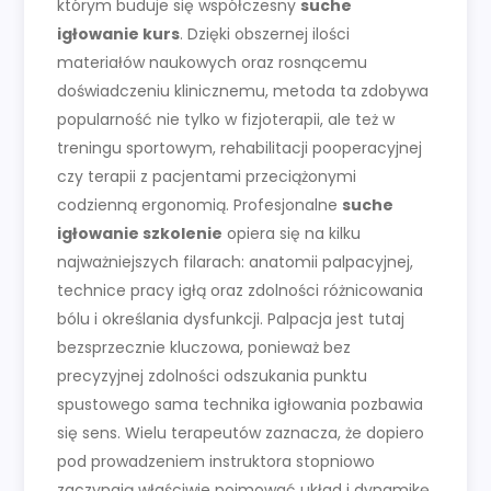
którym buduje się współczesny
suche
igłowanie kurs
. Dzięki obszernej ilości
materiałów naukowych oraz rosnącemu
doświadczeniu klinicznemu, metoda ta zdobywa
popularność nie tylko w fizjoterapii, ale też w
treningu sportowym, rehabilitacji pooperacyjnej
czy terapii z pacjentami przeciążonymi
codzienną ergonomią. Profesjonalne
suche
igłowanie szkolenie
opiera się na kilku
najważniejszych filarach: anatomii palpacyjnej,
technice pracy igłą oraz zdolności różnicowania
bólu i określania dysfunkcji. Palpacja jest tutaj
bezsprzecznie kluczowa, ponieważ bez
precyzyjnej zdolności odszukania punktu
spustowego sama technika igłowania pozbawia
się sens. Wielu terapeutów zaznacza, że dopiero
pod prowadzeniem instruktora stopniowo
zaczynają właściwie pojmować układ i dynamikę