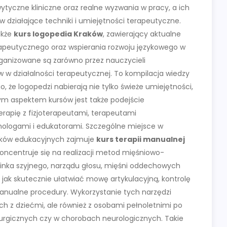
tyczne kliniczne oraz realne wyzwania w pracy, a ich
działające techniki i umiejętności terapeutyczne.
akże
kurs logopedia Kraków
, zawierający aktualne
apeutycznego oraz wspierania rozwoju językowego w
rganizowane są zarówno przez nauczycieli
 w działalności terapeutycznej. To kompilacja wiedzy
o, że logopedzi nabierają nie tylko świeże umiejętności,
nym aspektem kursów jest także podejście
erapię z fizjoterapeutami, terapeutami
hologami i edukatorami. Szczególne miejsce w
dków edukacyjnych zajmuje
kurs terapii manualnej
koncentruje się na realizacji metod mięśniowo-
inka szyjnego, narządu głosu, mięśni oddechowych
, jak skutecznie ułatwiać mowę artykulacyjną, kontrolę
anualne procedury. Wykorzystanie tych narzędzi
ach z dziećmi, ale również z osobami pełnoletnimi po
urgicznych czy w chorobach neurologicznych. Takie