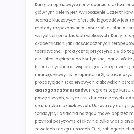
Kursy są opracowywane w oparciu o aktualne wy
głównym celem jest wyposażenie uczestników w 
Jedną z kluczowych ofert dla logopedów jest t
metody rozpoznawania zaburzeń, działania ter
wszystkich przedziałach wiekowych. Kursy te o
akademickich, jak i doświadczonych terapeutów
teoretycznej i praktycznej przyczynia się do teg
ale także inspirację do kontynuacji nauki. Waż
interdyscyplinarne, wspierające zintegrowaną t
neurojęzykowymi, terapeutami SI, a także psyc
propozycjach szkoleniowych krakowskich ośro
dla logopedów Kraków
. Program tego kursu 
powięziowych, w tym struktur mimicznych, odc
oraz struktur czaszkowych. Uczestnicy uczą się
fonacyjną i działania narządu mowy poprzez m
przynosi pozytywne efekty nie tylko w działani
zawałach mózgu, urazach OUN, zabiegach chir