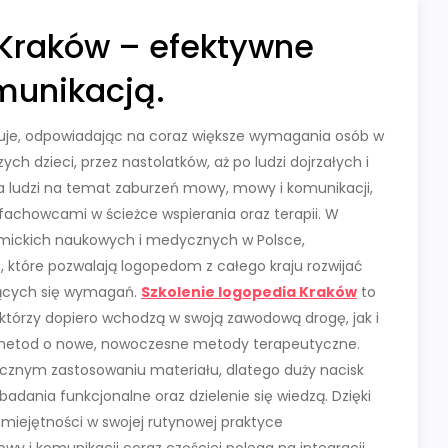
 Kraków – efektywne
omunikacją.
uje, odpowiadając na coraz większe wymagania osób w
 dzieci, przez nastolatków, aż po ludzi dojrzałych i
ia ludzi na temat zaburzeń mowy, mowy i komunikacji,
 fachowcami w ścieżce wspierania oraz terapii. W
emickich naukowych i medycznych w Polsce,
, które pozwalają logopedom z całego kraju rozwijać
jących się wymagań.
Szkolenie logopedia Kraków
to
którzy dopiero wchodzą w swoją zawodową drogę, jak i
metod o nowe, nowoczesne metody terapeutyczne.
ycznym zastosowaniu materiału, dlatego duży nacisk
badania funkcjonalne oraz dzielenie się wiedzą. Dzięki
iejętności w swojej rutynowej praktyce
wy i komunikacji coraz częściej polega na integracji