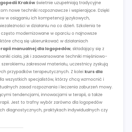
ogopedii Kraków
świetnie uzupełniają tradycyjne
tom nowe techniki rozpoznawcze i wspierające. Dzięki
ów w osiąganiu ich kompetencji językowych,
ezależności w działaniu na co dzień. Szkolenia te
są często modernizowane w oparciu o najnowsze
, które chcą się ukierunkować w działaniach
erapii manualnej dla logopedów
, składający się z
niki ciała, jak i zaawansowane techniki mięśniowo-
 szerokiemu zakresowi materiału, uczestnicy zyskują
ych przypadków terapeutycznych. Z kolei
kurs dla
la wszystkich specjalistów, którzy chcą wzmocnić i
ualnych zasad rozpoznania i leczenia zaburzeń mowy.
ącymi tendencjami, innowacjami w terapii, a także
pii. Jest to trafny wybór zarówno dla logopedów
jach diagnostycznych, praktykach indywidualnych czy