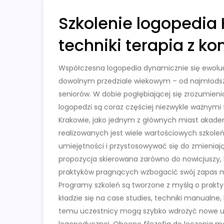
Szkolenie logopedia
techniki terapia z k
Współczesna logopedia dynamicznie się ewolu
dowolnym przedziale wiekowym – od najmłodszych
seniorów. W dobie pogłębiającej się zrozumien
logopedzi są coraz częściej niezwykle ważnymi
Krakowie, jako jednym z głównych miast akad
realizowanych jest wiele wartościowych szkoleń
umiejętności i przystosowywać się do zmienia
propozycja skierowana zarówno do nowicjuszy, 
praktyków pragnących wzbogacić swój zapas 
Programy szkoleń są tworzone z myślą o prakt
kładzie się na case studies, techniki manualne, 
temu uczestnicy mogą szybko wdrożyć nowe um
logopedycznej. Obecne filozofia do leczenia mo