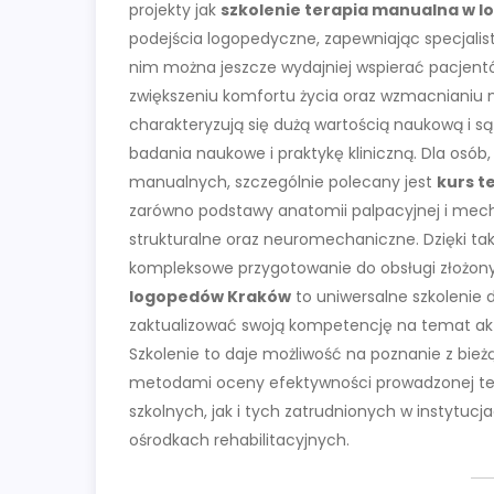
projekty jak
szkolenie terapia manualna w l
podejścia logopedyczne, zapewniając specjalis
nim można jeszcze wydajniej wspierać pacjent
zwiększeniu komfortu życia oraz wzmacnianiu ni
charakteryzują się dużą wartością naukową i 
badania naukowe i praktykę kliniczną. Dla osób
manualnych, szczególnie polecany jest
kurs t
zarówno podstawy anatomii palpacyjnej i mecha
strukturalne oraz neuromechaniczne. Dzięki tak
kompleksowe przygotowanie do obsługi złożon
logopedów Kraków
to uniwersalne szkolenie d
zaktualizować swoją kompetencję na temat akt
Szkolenie to daje możliwość na poznanie z bież
metodami oceny efektywności prowadzonej tera
szkolnych, jak i tych zatrudnionych w instytuc
ośrodkach rehabilitacyjnych.