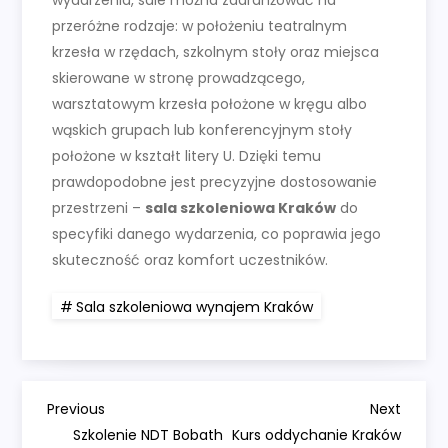
przeróżne rodzaje: w położeniu teatralnym
krzesła w rzędach, szkolnym stoły oraz miejsca
skierowane w stronę prowadzącego,
warsztatowym krzesła położone w kręgu albo
wąskich grupach lub konferencyjnym stoły
położone w kształt litery U. Dzięki temu
prawdopodobne jest precyzyjne dostosowanie
przestrzeni –
sala szkoleniowa Kraków
do
specyfiki danego wydarzenia, co poprawia jego
skuteczność oraz komfort uczestników.
Sala szkoleniowa wynajem Kraków
N
Previous
Next
Previous
Next
Post
Post
Szkolenie NDT Bobath
Kurs oddychanie Kraków