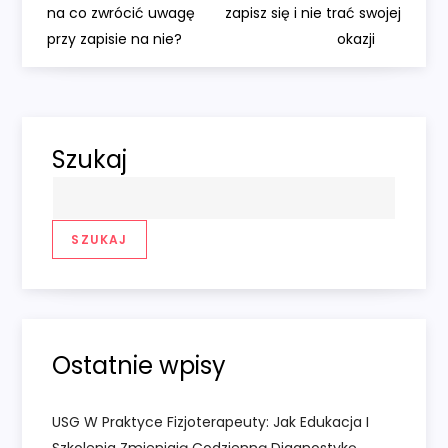
a
na co zwrócić uwagę
zapisz się i nie trać swojej
przy zapisie na nie?
okazji
w
i
g
Szukaj
a
c
SZUKAJ
j
a
Ostatnie wpisy
w
USG W Praktyce Fizjoterapeuty: Jak Edukacja I
p
Szkolenia Zmieniają Codzienną Diagnostykę