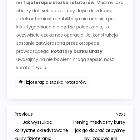
na
fizjoterapia stożka rotatorów
. Musimy jako
chorzy dać sobie czas, aby dojść do zdrowia.
Jeżeli natomiast rehabilitacja nie uda się i po
kilku tygodniach nie będzie polepszenia, to
oczywiście czeka nas operacja. Jej konstrukcja
zostanie zatwierdzona przez ortopedę
prowadzącego.
Rotatory barku urazy
uważajmy na nie bowiem mogą zepsuć nasz
komfort życia.
Fizjoterapia stożka rotatorów
N
Previous
Next
Previous
Next
Post
Post
Jak wyszukać
Trening medyczny kursy
a
korzystne akredytowane
jak go dobrać żebyśmy
kursy fizjoterapia
byli zadowoleni