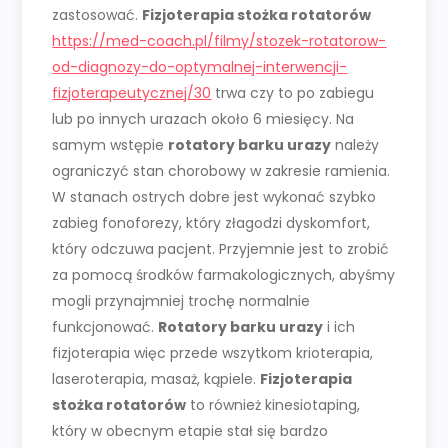
zastosować.
Fizjoterapia stożka rotatorów
https://med-coach.pl/filmy/stozek-rotatorow-
od-diagnozy-do-optymalnej-interwencji-
fizjoterapeutycznej/30
trwa czy to po zabiegu
lub po innych urazach około 6 miesięcy. Na
samym wstępie
rotatory barku urazy
należy
ograniczyć stan chorobowy w zakresie ramienia.
W stanach ostrych dobre jest wykonać szybko
zabieg fonoforezy, który złagodzi dyskomfort,
który odczuwa pacjent. Przyjemnie jest to zrobić
za pomocą środków farmakologicznych, abyśmy
mogli przynajmniej trochę normalnie
funkcjonować.
Rotatory barku urazy
i ich
fizjoterapia więc przede wszytkom krioterapia,
laseroterapia, masaż, kąpiele.
Fizjoterapia
stożka rotatorów
to również kinesiotaping,
który w obecnym etapie stał się bardzo