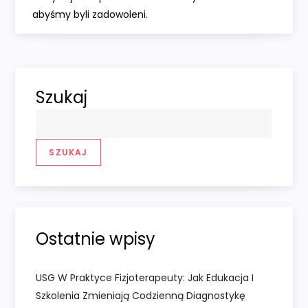
w
abyśmy byli zadowoleni.
i
g
Szukaj
a
c
SZUKAJ
j
a
w
Ostatnie wpisy
p
USG W Praktyce Fizjoterapeuty: Jak Edukacja I
i
Szkolenia Zmieniają Codzienną Diagnostykę