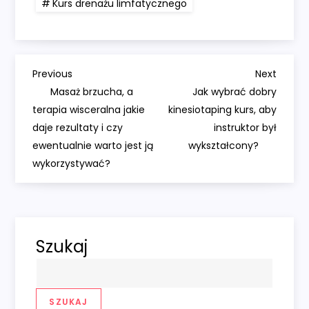
Kurs drenażu limfatycznego
N
Previous
Next
Previous
Next
Post
Post
Masaż brzucha, a
Jak wybrać dobry
a
terapia wisceralna jakie
kinesiotaping kurs, aby
daje rezultaty i czy
instruktor był
w
ewentualnie warto jest ją
wykształcony?
wykorzystywać?
i
g
a
Szukaj
c
j
SZUKAJ