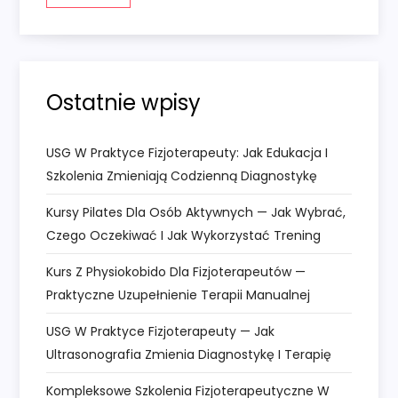
a
w
Ostatnie wpisy
p
i
USG W Praktyce Fizjoterapeuty: Jak Edukacja I
Szkolenia Zmieniają Codzienną Diagnostykę
s
Kursy Pilates Dla Osób Aktywnych — Jak Wybrać,
u
Czego Oczekiwać I Jak Wykorzystać Trening
Kurs Z Physiokobido Dla Fizjoterapeutów —
Praktyczne Uzupełnienie Terapii Manualnej
USG W Praktyce Fizjoterapeuty — Jak
Ultrasonografia Zmienia Diagnostykę I Terapię
Kompleksowe Szkolenia Fizjoterapeutyczne W