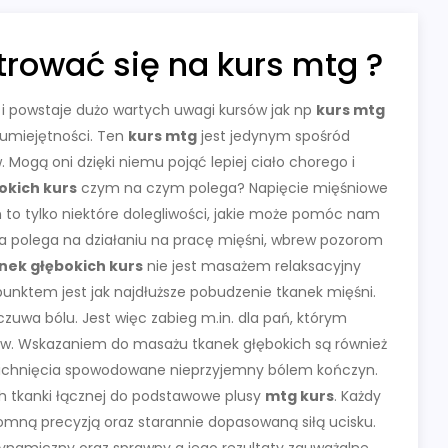
trować się na kurs mtg ?
ej i powstaje dużo wartych uwagi kursów jak np
kurs mtg
 umiejętności. Ten
kurs mtg
jest jedynym spośród
 Mogą oni dzięki niemu pojąć lepiej ciało chorego i
okich kurs
czym na czym polega? Napięcie mięśniowe
n to tylko niektóre dolegliwości, jakie może pomóc nam
cja polega na działaniu na pracę mięśni, wbrew pozorom
nek głębokich kurs
nie jest masażem relaksacyjny
unktem jest jak najdłuższe pobudzenie tkanek mięśni.
zuwa bólu. Jest więc zabieg m.in. dla pań, którym
ów. Wskazaniem do masażu tkanek głębokich są również
 zwichnięcia spowodowane nieprzyjemny bólem kończyn.
h tkanki łącznej do podstawowe plusy
mtg kurs
. Każdy
romną precyzją oraz starannie dopasowaną siłą ucisku.