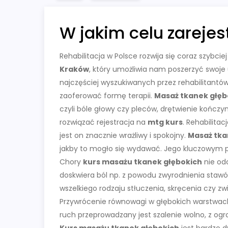
W jakim celu zarejes
Rehabilitacja w Polsce rozwija się coraz szybci
Kraków
, który umożliwia nam poszerzyć swoje
najczęściej wyszukiwanych przez rehabilitantów.
zaoferować formę terapii.
Masaż tkanek głęb
czyli bóle głowy czy pleców, drętwienie kończy
rozwiązać rejestracja na
mtg kurs
. Rehabilita
jest on znacznie wrażliwy i spokojny.
Masaż tka
jakby to mogło się wydawać. Jego kluczowym p
Chory
kurs masażu tkanek głębokich
nie odc
doskwiera ból np. z powodu zwyrodnienia staw
wszelkiego rodzaju stłuczenia, skręcenia czy
Przywrócenie równowagi w głębokich warstwac
ruch przeprowadzany jest szalenie wolno, z og