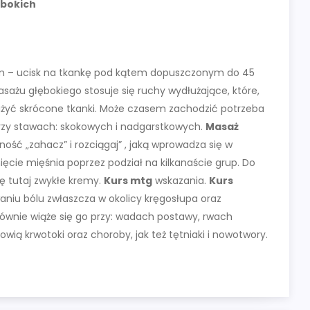
ębokich
ym – ucisk na tkankę pod kątem dopuszczonym do 45
masażu głębokiego stosuje się ruchy wydłużające, które,
użyć skrócone tkanki. Może czasem zachodzić potrzeba
 przy stawach: skokowych i nadgarstkowych.
Masaż
ść „zahacz” i rozciągaj” , jaką wprowadza się w
ięcie mięśnia poprzez podział na kilkanaście grup. Do
ię tutaj zwykłe kremy.
Kurs mtg
wskazania.
Kurs
niu bólu zwłaszcza w okolicy kręgosłupa oraz
ównie wiąże się go przy: wadach postawy, rwach
ią krwotoki oraz choroby, jak też tętniaki i nowotwory.