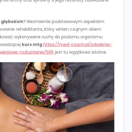
ynamiczny oraz sprawny a jego rezultaty zauważalne
 głębokich
? Niezmiernie podstawowym aspektem
sowanie rehabilitanta, który winien czujnym okiem
yfikować wykonywane ruchy do poziomu organizmu
rowadzącej
kurs mtg
https://med-coach.pl/szkolenia-
ieziowe-rozluznianie/565
jest tu wyjątkowo istotne.