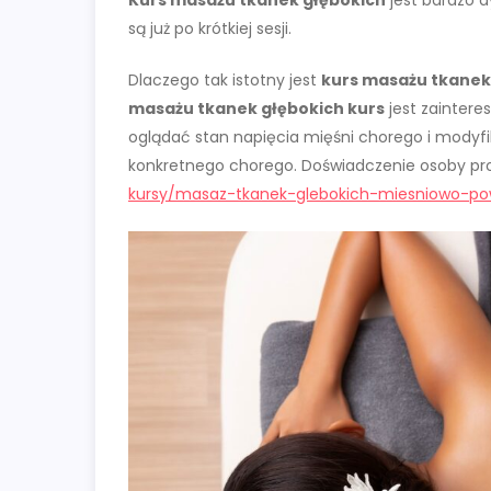
Kurs masażu tkanek głębokich
jest bardzo d
są już po krótkiej sesji.
Dlaczego tak istotny jest
kurs masażu tkanek
masażu tkanek głębokich kurs
jest zaintere
oglądać stan napięcia mięśni chorego i mod
konkretnego chorego. Doświadczenie osoby p
kursy/masaz-tkanek-glebokich-miesniowo-pow