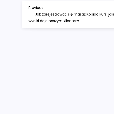
N
Previous
Previous
Post
Jak zarejestrować się masaż Kobido kurs, jak
a
wyniki daje naszym klientom
w
i
g
a
c
j
a