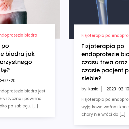
endoprotezie biodra
Fizjoterapia po endopro
a po
Fizjoterapia po
e biodra jak
endoprotezie bio
orzystnego
czasu trwa oraz
utę?
czasie pacjent 
siebie?
by:
kasia
ndoprotezie biodra jest
erystyczna i powinno
Fizjoterapia po endoprot
ędko po zabiegu. […]
wyjątkowo ważna i konie
chory nie wróci do […]