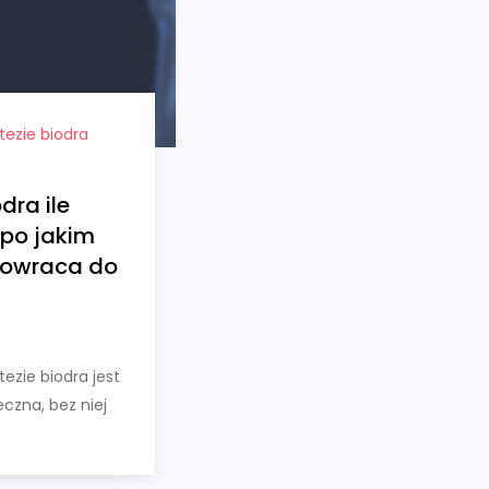
tezie biodra
dra ile
 po jakim
powraca do
ezie biodra jest
czna, bez niej