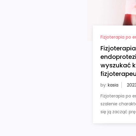
Fizjoterapia po 
Fizjoterapi
endoprotezi
wyszukać k
fizjoterape
by:
kasia
Fizjoterapia po e
szalenie charakt
się ją zacząć pr